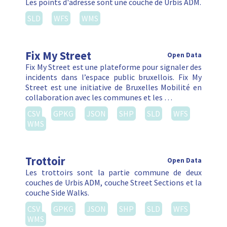
Les points d'adresse sont une couche de Urbis ADM.
SLD
WFS
WMS
Fix My Street
Open Data
Fix My Street est une plateforme pour signaler des
incidents dans l’espace public bruxellois. Fix My
Street est une initiative de Bruxelles Mobilité en
collaboration avec les communes et les …
CSV
GPKG
JSON
SHP
SLD
WFS
WMS
Trottoir
Open Data
Les trottoirs sont la partie commune de deux
couches de Urbis ADM, couche Street Sections et la
couche Side Walks.
CSV
GPKG
JSON
SHP
SLD
WFS
WMS