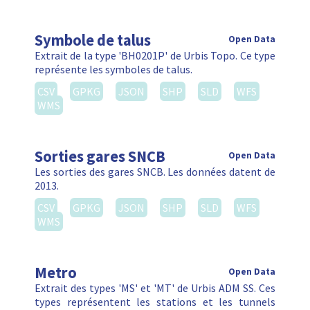
Symbole de talus
Open Data
Extrait de la type 'BH0201P' de Urbis Topo. Ce type
représente les symboles de talus.
CSV
GPKG
JSON
SHP
SLD
WFS
WMS
Sorties gares SNCB
Open Data
Les sorties des gares SNCB. Les données datent de
2013.
CSV
GPKG
JSON
SHP
SLD
WFS
WMS
Metro
Open Data
Extrait des types 'MS' et 'MT' de Urbis ADM SS. Ces
types représentent les stations et les tunnels