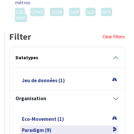
métros.
CSV
GPKG
JSON
SHP
SLD
WFS
WMS
Filter
Clear Filters
Datatypes
Jeu de données (1)
Organisation
Eco-Movement (1)
Paradigm (9)