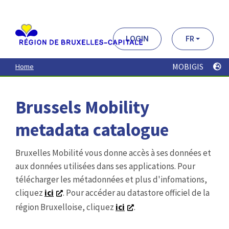
Aller
au
contenu
principal
LOGIN
FR
MOBIGIS
Home
Brussels Mobility
metadata catalogue
Bruxelles Mobilité vous donne accès à ses données et
aux données utilisées dans ses applications. Pour
télécharger les métadonnées et plus d'infomations,
cliquez
ici
. Pour accéder au datastore officiel de la
région Bruxelloise, cliquez
ici
.