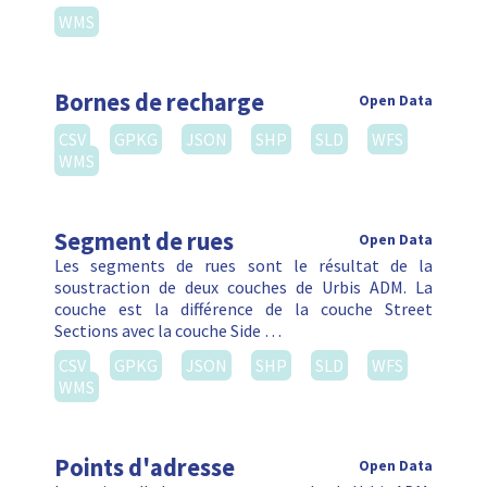
WMS
Bornes de recharge
Open Data
CSV
GPKG
JSON
SHP
SLD
WFS
WMS
Segment de rues
Open Data
Les segments de rues sont le résultat de la
soustraction de deux couches de Urbis ADM. La
couche est la différence de la couche Street
Sections avec la couche Side …
CSV
GPKG
JSON
SHP
SLD
WFS
WMS
Points d'adresse
Open Data