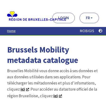
Aller
au
contenu
principal
LOGIN
FR
MOBIGIS
Home
Brussels Mobility
metadata catalogue
Bruxelles Mobilité vous donne accès à ses données et
aux données utilisées dans ses applications. Pour
télécharger les métadonnées et plus d'infomations,
cliquez
ici
. Pour accéder au datastore officiel de la
région Bruxelloise, cliquez
ici
.