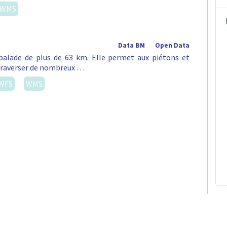
WMS
Data BM
Open Data
alade de plus de 63 km. Elle permet aux piétons et
e traverser de nombreux …
WFS
WMS