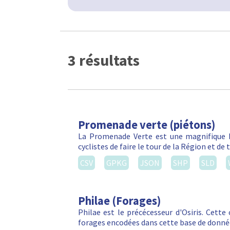
3 résultats
Promenade verte (piétons)
La Promenade Verte est une magnifique b
cyclistes de faire le tour de la Région et d
CSV
GPKG
JSON
SHP
SLD
Philae (Forages)
Philae est le précécesseur d'Osiris. Cett
forages encodées dans cette base de donné