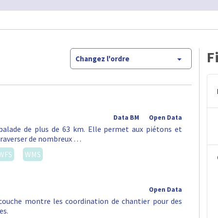
F
Changez l'ordre
Data BM
Open Data
alade de plus de 63 km. Elle permet aux piétons et
e traverser de nombreux …
WFS
WMS
Open Data
e couche montre les coordination de chantier pour des
es.