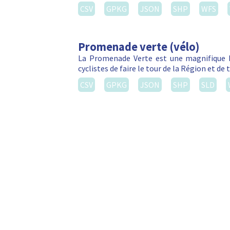
CSV
GPKG
JSON
SHP
WFS
Promenade verte (vélo)
La Promenade Verte est une magnifique b
cyclistes de faire le tour de la Région et d
CSV
GPKG
JSON
SHP
SLD