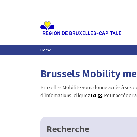
Aller
au
contenu
principal
Home
Brussels Mobility m
Bruxelles Mobilité vous donne accès à ses d
d'infomations, cliquez
ici
. Pour accéder a
Recherche