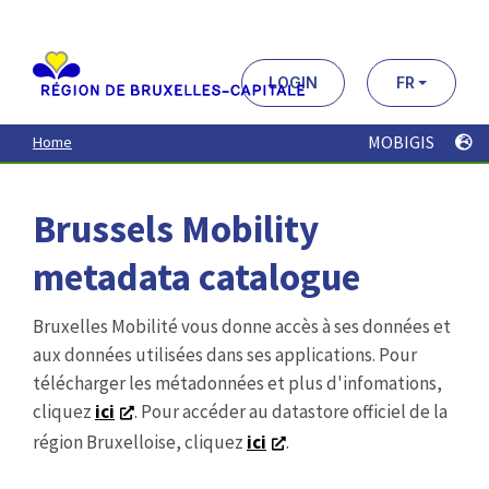
Aller
au
contenu
principal
LOGIN
FR
MOBIGIS
Home
Brussels Mobility
metadata catalogue
Bruxelles Mobilité vous donne accès à ses données et
aux données utilisées dans ses applications. Pour
télécharger les métadonnées et plus d'infomations,
cliquez
ici
. Pour accéder au datastore officiel de la
région Bruxelloise, cliquez
ici
.