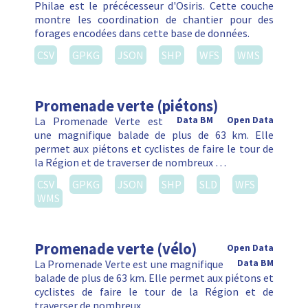
Philae est le précécesseur d'Osiris. Cette couche
montre les coordination de chantier pour des
forages encodées dans cette base de données.
CSV
GPKG
JSON
SHP
WFS
WMS
Promenade verte (piétons)
La Promenade Verte est
Data BM
Open Data
une magnifique balade de plus de 63 km. Elle
permet aux piétons et cyclistes de faire le tour de
la Région et de traverser de nombreux …
CSV
GPKG
JSON
SHP
SLD
WFS
WMS
Promenade verte (vélo)
Open Data
La Promenade Verte est une magnifique
Data BM
balade de plus de 63 km. Elle permet aux piétons et
cyclistes de faire le tour de la Région et de
traverser de nombreux …