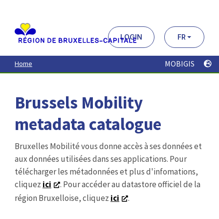
Aller
au
contenu
principal
LOGIN
FR
MOBIGIS
Home
Brussels Mobility
metadata catalogue
Bruxelles Mobilité vous donne accès à ses données et
aux données utilisées dans ses applications. Pour
télécharger les métadonnées et plus d'infomations,
cliquez
ici
. Pour accéder au datastore officiel de la
région Bruxelloise, cliquez
ici
.