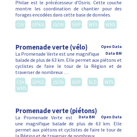
Philae est le précécesseur d'Osiris. Cette couche
montre les coordination de chantier pour des
forages encodées dans cette base de données.
CSV
GPKG
JSON
SHP
WFS
WMS
Promenade verte (vélo)
Open Data
La Promenade Verte est une magnifique
Data BM
balade de plus de 63 km. Elle permet aux piétons et
cyclistes de faire le tour de la Région et de
traverser de nombreux …
CSV
GPKG
JSON
SHP
SLD
WFS
WMS
Promenade verte (piétons)
La Promenade Verte est
Data BM
Open Data
une magnifique balade de plus de 63 km. Elle
permet aux piétons et cyclistes de faire le tour de
la Région et de traverser de nombreux …