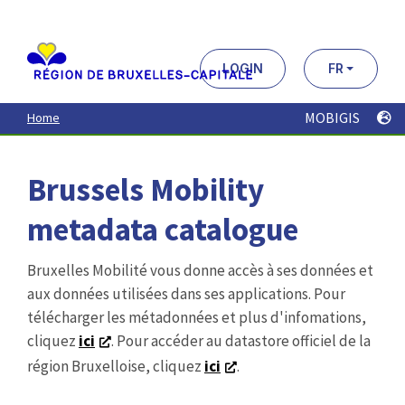
Aller
au
contenu
principal
LOGIN
FR
MOBIGIS
Home
Brussels Mobility
metadata catalogue
Bruxelles Mobilité vous donne accès à ses données et
aux données utilisées dans ses applications. Pour
télécharger les métadonnées et plus d'infomations,
cliquez
ici
. Pour accéder au datastore officiel de la
région Bruxelloise, cliquez
ici
.