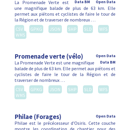
La Promenade Verte est
Data BM
Open Data
une magnifique balade de plus de 63 km. Elle
permet aux piétons et cyclistes de faire le tour de
la Région et de traverser de nombreux …
CSV
GPKG
JSON
SHP
SLD
WFS
WMS
Promenade verte (vélo)
Open Data
La Promenade Verte est une magnifique
Data BM
balade de plus de 63 km. Elle permet aux piétons et
cyclistes de faire le tour de la Région et de
traverser de nombreux …
CSV
GPKG
JSON
SHP
SLD
WFS
WMS
Philae (Forages)
Open Data
Philae est le précécesseur d'Osiris. Cette couche
montre les coordination de chantier pour des