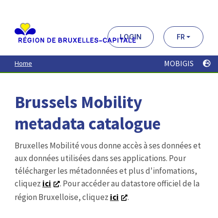
Aller
au
contenu
principal
LOGIN
FR
MOBIGIS
Home
Brussels Mobility
metadata catalogue
Bruxelles Mobilité vous donne accès à ses données et
aux données utilisées dans ses applications. Pour
télécharger les métadonnées et plus d'infomations,
cliquez
ici
. Pour accéder au datastore officiel de la
région Bruxelloise, cliquez
ici
.