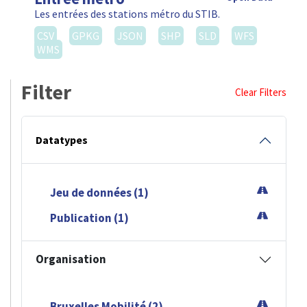
Les entrées des stations métro du STIB.
CSV
GPKG
JSON
SHP
SLD
WFS
WMS
Filter
Clear Filters
Datatypes
Jeu de données (1)
Publication (1)
Organisation
Bruxelles Mobilité (2)