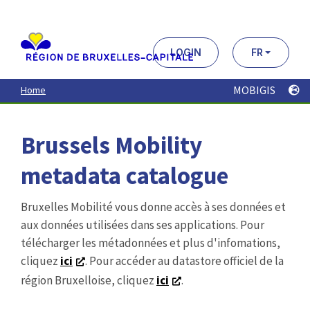
Aller
au
contenu
principal
LOGIN
FR
MOBIGIS
Home
Brussels Mobility
metadata catalogue
Bruxelles Mobilité vous donne accès à ses données et
aux données utilisées dans ses applications. Pour
télécharger les métadonnées et plus d'infomations,
cliquez
ici
. Pour accéder au datastore officiel de la
région Bruxelloise, cliquez
ici
.