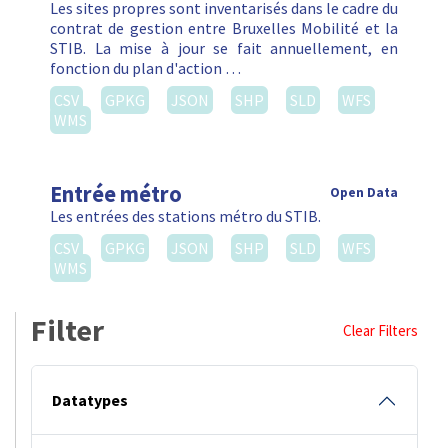
Les sites propres sont inventarisés dans le cadre du
contrat de gestion entre Bruxelles Mobilité et la
STIB. La mise à jour se fait annuellement, en
fonction du plan d'action …
CSV
GPKG
JSON
SHP
SLD
WFS
WMS
Entrée métro
Open Data
Les entrées des stations métro du STIB.
CSV
GPKG
JSON
SHP
SLD
WFS
WMS
Filter
Clear Filters
Datatypes