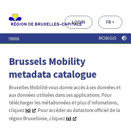
Aller
au
contenu
principal
LOGIN
FR
MOBIGIS
Home
Brussels Mobility
metadata catalogue
Bruxelles Mobilité vous donne accès à ses données et
aux données utilisées dans ses applications. Pour
télécharger les métadonnées et plus d'infomations,
cliquez
ici
. Pour accéder au datastore officiel de la
région Bruxelloise, cliquez
ici
.