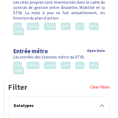
Les sites propres sont inventarisés dans le cadre du
contrat de gestion entre Bruxelles Mobilité et la
STIB. La mise à jour se fait annuellement, en
fonction du plan d'action …
CSV
GPKG
JSON
SHP
SLD
WFS
WMS
Entrée métro
Open Data
Les entrées des stations métro du STIB.
CSV
GPKG
JSON
SHP
SLD
WFS
WMS
Filter
Clear Filters
Datatypes