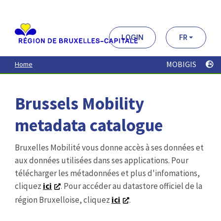
Aller
au
contenu
principal
LOGIN
FR
MOBIGIS
Home
Brussels Mobility
metadata catalogue
Bruxelles Mobilité vous donne accès à ses données et
aux données utilisées dans ses applications. Pour
télécharger les métadonnées et plus d'infomations,
cliquez
ici
. Pour accéder au datastore officiel de la
région Bruxelloise, cliquez
ici
.