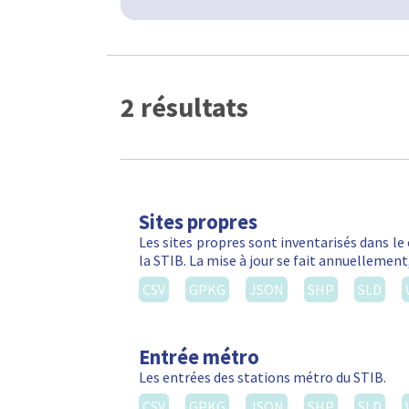
2 résultats
Sites propres
Les sites propres sont inventarisés dans le
la STIB. La mise à jour se fait annuellemen
CSV
GPKG
JSON
SHP
SLD
Entrée métro
Les entrées des stations métro du STIB.
CSV
GPKG
JSON
SHP
SLD