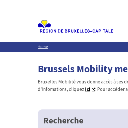
Aller
au
contenu
principal
Home
Brussels Mobility m
Bruxelles Mobilité vous donne accès à ses d
d'infomations, cliquez
ici
. Pour accéder a
Recherche