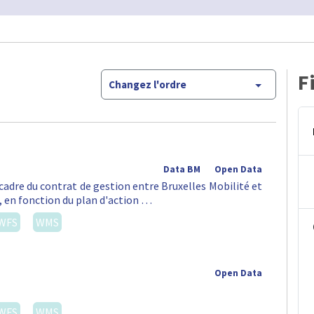
F
Changez l'ordre
Data BM
Open Data
 cadre du contrat de gestion entre Bruxelles Mobilité et
t, en fonction du plan d'action …
WFS
WMS
Open Data
WFS
WMS