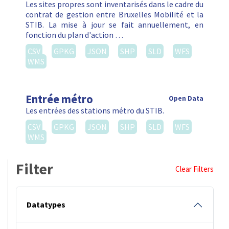
Les sites propres sont inventarisés dans le cadre du
contrat de gestion entre Bruxelles Mobilité et la
STIB. La mise à jour se fait annuellement, en
fonction du plan d'action …
CSV
GPKG
JSON
SHP
SLD
WFS
WMS
Entrée métro
Open Data
Les entrées des stations métro du STIB.
CSV
GPKG
JSON
SHP
SLD
WFS
WMS
Filter
Clear Filters
Datatypes