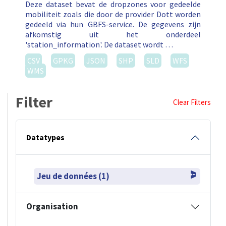
Deze dataset bevat de dropzones voor gedeelde
mobiliteit zoals die door de provider Dott worden
gedeeld via hun GBFS-service. De gegevens zijn
afkomstig uit het onderdeel
'station_information'. De dataset wordt …
CSV
GPKG
JSON
SHP
SLD
WFS
WMS
Filter
Clear Filters
Datatypes
Jeu de données (1)
Organisation