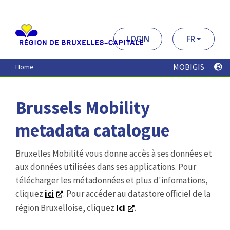
Aller
au
contenu
principal
LOGIN
FR
MOBIGIS
Home
Brussels Mobility
metadata catalogue
Bruxelles Mobilité vous donne accès à ses données et
aux données utilisées dans ses applications. Pour
télécharger les métadonnées et plus d'infomations,
cliquez
ici
. Pour accéder au datastore officiel de la
région Bruxelloise, cliquez
ici
.