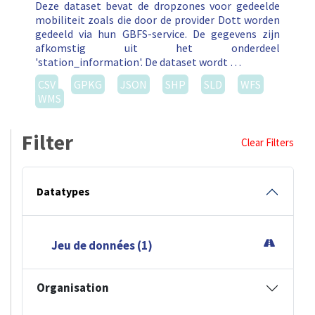
Deze dataset bevat de dropzones voor gedeelde
mobiliteit zoals die door de provider Dott worden
gedeeld via hun GBFS-service. De gegevens zijn
afkomstig uit het onderdeel
'station_information'. De dataset wordt …
CSV
GPKG
JSON
SHP
SLD
WFS
WMS
Filter
Clear Filters
Datatypes
Jeu de données (1)
Organisation