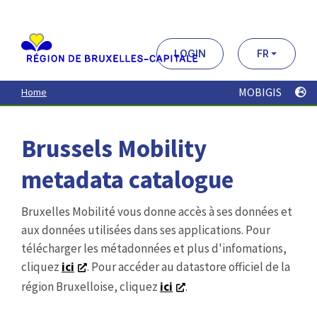
Aller
au
contenu
principal
LOGIN
FR
MOBIGIS
Home
Brussels Mobility
metadata catalogue
Bruxelles Mobilité vous donne accès à ses données et
aux données utilisées dans ses applications. Pour
télécharger les métadonnées et plus d'infomations,
cliquez
ici
. Pour accéder au datastore officiel de la
région Bruxelloise, cliquez
ici
.