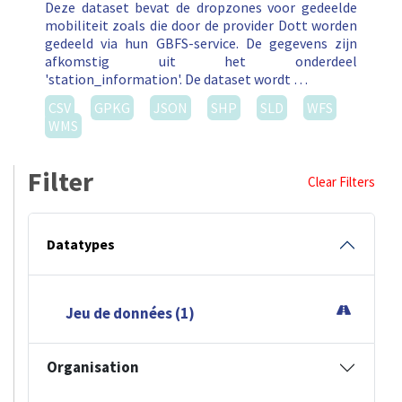
Deze dataset bevat de dropzones voor gedeelde
mobiliteit zoals die door de provider Dott worden
gedeeld via hun GBFS-service. De gegevens zijn
afkomstig uit het onderdeel
'station_information'. De dataset wordt …
CSV
GPKG
JSON
SHP
SLD
WFS
WMS
Filter
Clear Filters
Datatypes
Jeu de données (1)
Organisation