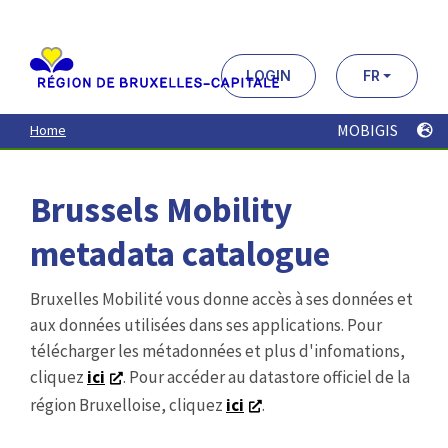
Aller
au
contenu
principal
LOGIN
FR
MOBIGIS
Home
Brussels Mobility
metadata catalogue
Bruxelles Mobilité vous donne accès à ses données et
aux données utilisées dans ses applications. Pour
télécharger les métadonnées et plus d'infomations,
cliquez
ici
. Pour accéder au datastore officiel de la
région Bruxelloise, cliquez
ici
.