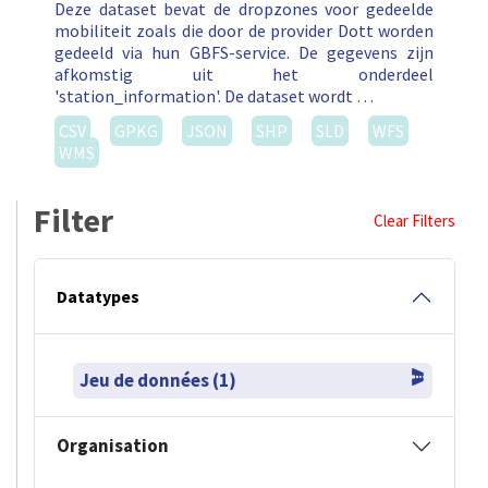
Deze dataset bevat de dropzones voor gedeelde
mobiliteit zoals die door de provider Dott worden
gedeeld via hun GBFS-service. De gegevens zijn
afkomstig uit het onderdeel
'station_information'. De dataset wordt …
CSV
GPKG
JSON
SHP
SLD
WFS
WMS
Filter
Clear Filters
Datatypes
Jeu de données (1)
Organisation