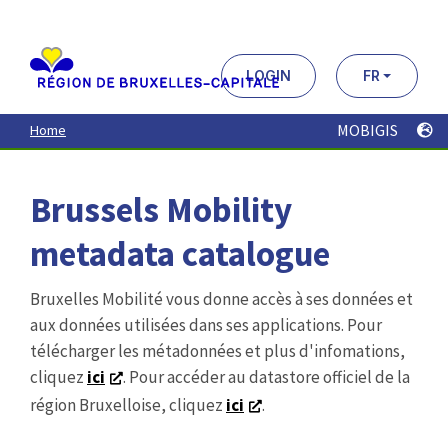
Aller
au
contenu
principal
LOGIN
FR
MOBIGIS
Home
Brussels Mobility
metadata catalogue
Bruxelles Mobilité vous donne accès à ses données et
aux données utilisées dans ses applications. Pour
télécharger les métadonnées et plus d'infomations,
cliquez
ici
. Pour accéder au datastore officiel de la
région Bruxelloise, cliquez
ici
.