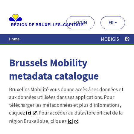
Aller
au
contenu
principal
LOGIN
FR
MOBIGIS
Home
Brussels Mobility
metadata catalogue
Bruxelles Mobilité vous donne accès à ses données et
aux données utilisées dans ses applications. Pour
télécharger les métadonnées et plus d'infomations,
cliquez
ici
. Pour accéder au datastore officiel de la
région Bruxelloise, cliquez
ici
.