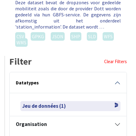
Deze dataset bevat de dropzones voor gedeelde
mobiliteit zoals die door de provider Dott worden
gedeeld via hun GBFS-service. De gegevens zijn
afkomstig uit het onderdeel
'station_information'. De dataset wordt …
CSV
GPKG
JSON
SHP
SLD
WFS
WMS
Filter
Clear Filters
Datatypes
Jeu de données (1)
Organisation