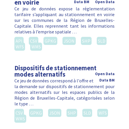
en voirie
Data BM
Open Data
Ce jeu de données expose la réglementation
tarifaire s’appliquant au stationnement en voirie
sur les communes de la Région de Bruxelles-
Capitale. Elles reprennent tant les informations
relatives à l’emprise spatiale …
API
CSV
GPKG
JSON
SHP
SLD
WFS
WMS
Dispositifs de stationnement
modes alternatifs
Open Data
Ce jeu de données correspond à l'offre et
Data BM
la demande sur dispositifs de stationnement pour
modes alternatifs sur les espaces publics de la
Région de Bruxelles-Capitale, catégorisées selon
le type …
CSV
GPKG
JSON
SHP
SLD
WFS
WMS