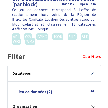
(par block)
Data BM
Open Data
Ce jeu de données correspond à l'offre de
stationnement hors voirie de la Région de
Bruxelles-Capitale. Les données sont agrégées par
bloc cadastral et classées en 11 catégories
d’affectations, lorsque …
API
CSV
GPKG
JSON
SHP
SLD
WFS
WMS
Filter
Clear Filters
Datatypes
Jeu de données (2)
Organisation