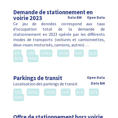
Demande de stationnement en
voirie 2023
Data BM
Open Data
Ce jeu de données correspond aux taux
d'occupation total de la demande de
stationnement en 2023 opérée par les différents
modes de transports (voitures et camionnettes,
deux-roues motorisés, camions, autres) …
API
CSV
GPKG
JSON
SHP
SLD
WFS
WMS
Parkings de transit
Open Data
Localisation des parkings de transit.
Data BM
CSV
GPKG
JSON
SHP
SLD
WFS
WMS
Offre de stationnement hors voirie