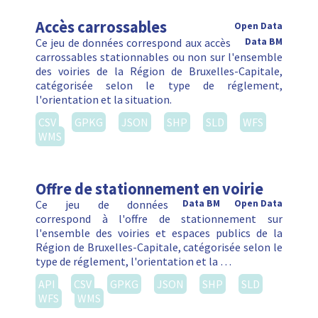
Accès carrossables
Open Data
Ce jeu de données correspond aux accès
Data BM
carrossables stationnables ou non sur l'ensemble
des voiries de la Région de Bruxelles-Capitale,
catégorisée selon le type de réglement,
l'orientation et la situation.
CSV
GPKG
JSON
SHP
SLD
WFS
WMS
Offre de stationnement en voirie
Ce jeu de données
Data BM
Open Data
correspond à l'offre de stationnement sur
l'ensemble des voiries et espaces publics de la
Région de Bruxelles-Capitale, catégorisée selon le
type de réglement, l'orientation et la …
API
CSV
GPKG
JSON
SHP
SLD
WFS
WMS