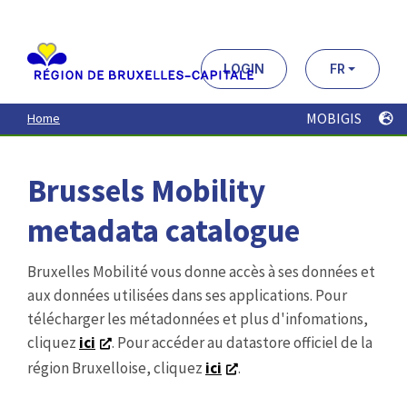
Aller
au
contenu
principal
LOGIN
FR
MOBIGIS
Home
Brussels Mobility
metadata catalogue
Bruxelles Mobilité vous donne accès à ses données et
aux données utilisées dans ses applications. Pour
télécharger les métadonnées et plus d'infomations,
cliquez
ici
. Pour accéder au datastore officiel de la
région Bruxelloise, cliquez
ici
.