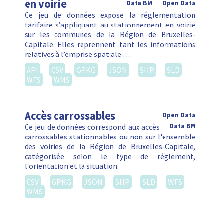
en voirie
Data BM
Open Data
Ce jeu de données expose la réglementation
tarifaire s’appliquant au stationnement en voirie
sur les communes de la Région de Bruxelles-
Capitale. Elles reprennent tant les informations
relatives à l’emprise spatiale …
API
CSV
GPKG
JSON
SHP
SLD
WFS
WMS
Accès carrossables
Open Data
Ce jeu de données correspond aux accès
Data BM
carrossables stationnables ou non sur l'ensemble
des voiries de la Région de Bruxelles-Capitale,
catégorisée selon le type de réglement,
l'orientation et la situation.
CSV
GPKG
JSON
SHP
SLD
WFS
WMS