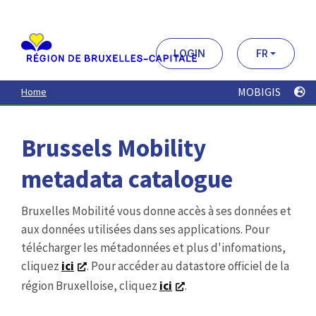
Aller
au
contenu
principal
LOGIN
FR
MOBIGIS
Home
Brussels Mobility
metadata catalogue
Bruxelles Mobilité vous donne accès à ses données et
aux données utilisées dans ses applications. Pour
télécharger les métadonnées et plus d'infomations,
cliquez
ici
. Pour accéder au datastore officiel de la
région Bruxelloise, cliquez
ici
.