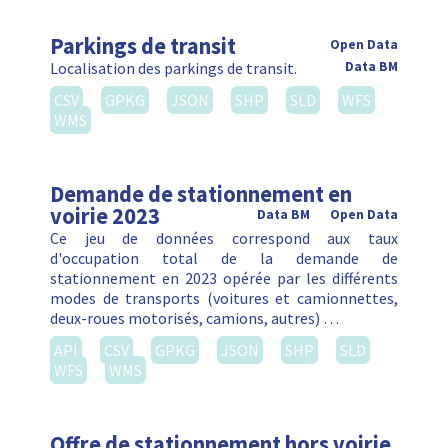
Parkings de transit
Open Data
Localisation des parkings de transit.
Data BM
CSV
GPKG
JSON
SHP
SLD
WFS
WMS
Demande de stationnement en
voirie 2023
Data BM
Open Data
Ce jeu de données correspond aux taux
d'occupation total de la demande de
stationnement en 2023 opérée par les différents
modes de transports (voitures et camionnettes,
deux-roues motorisés, camions, autres) …
API
CSV
GPKG
JSON
SHP
SLD
WFS
WMS
Offre de stationnement hors voirie