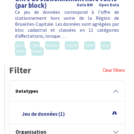
(par block)
Data BM
Open Data
Ce jeu de données correspond à l'offre de
stationnement hors voirie de la Région de
Bruxelles-Capitale. Les données sont agrégées par
bloc cadastral et classées en 11 catégories
d’affectations, lorsque …
API
CSV
GPKG
JSON
SHP
SLD
WFS
WMS
Filter
Clear Filters
Datatypes
Jeu de données (1)
Organisation