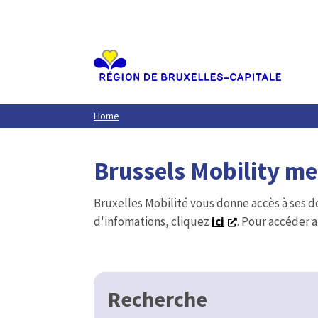
Aller
au
contenu
principal
Home
Brussels Mobility m
Bruxelles Mobilité vous donne accès à ses d
d'infomations, cliquez
ici
. Pour accéder a
Recherche