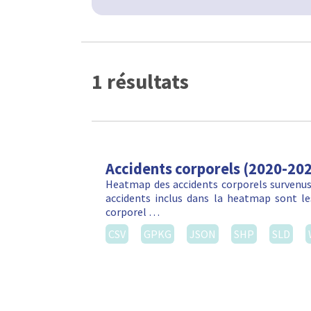
1 résultats
Accidents corporels (2020-20
Heatmap des accidents corporels survenus 
accidents inclus dans la heatmap sont les
corporel …
CSV
GPKG
JSON
SHP
SLD