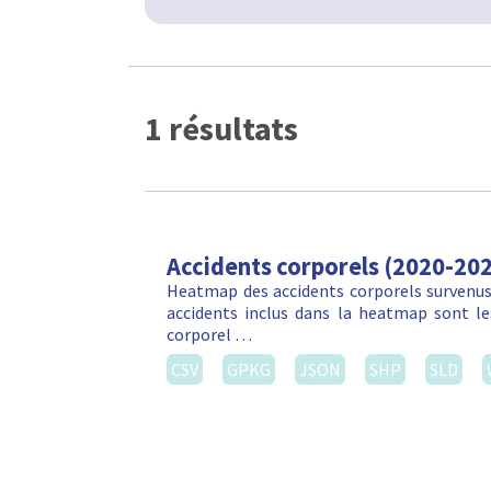
1 résultats
Accidents corporels (2020-20
Heatmap des accidents corporels survenus 
accidents inclus dans la heatmap sont les
corporel …
CSV
GPKG
JSON
SHP
SLD