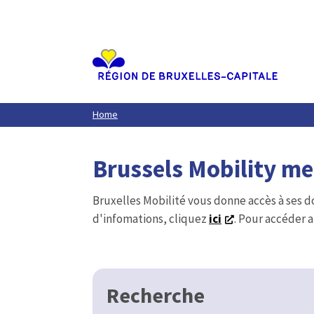
Aller
au
contenu
principal
Home
Brussels Mobility m
Bruxelles Mobilité vous donne accès à ses d
d'infomations, cliquez
ici
. Pour accéder a
Recherche