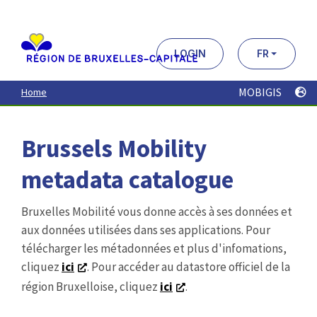
Aller
au
contenu
principal
LOGIN
FR
MOBIGIS
Home
Brussels Mobility
metadata catalogue
Bruxelles Mobilité vous donne accès à ses données et
aux données utilisées dans ses applications. Pour
télécharger les métadonnées et plus d'infomations,
cliquez
ici
. Pour accéder au datastore officiel de la
région Bruxelloise, cliquez
ici
.