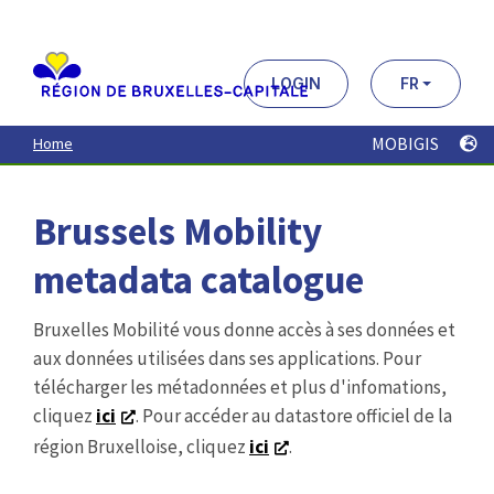
Aller
au
contenu
principal
LOGIN
FR
MOBIGIS
Home
Brussels Mobility
metadata catalogue
Bruxelles Mobilité vous donne accès à ses données et
aux données utilisées dans ses applications. Pour
télécharger les métadonnées et plus d'infomations,
cliquez
ici
. Pour accéder au datastore officiel de la
région Bruxelloise, cliquez
ici
.