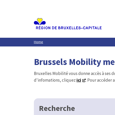
Aller
au
contenu
principal
Home
Brussels Mobility m
Bruxelles Mobilité vous donne accès à ses d
d'infomations, cliquez
ici
. Pour accéder a
Recherche