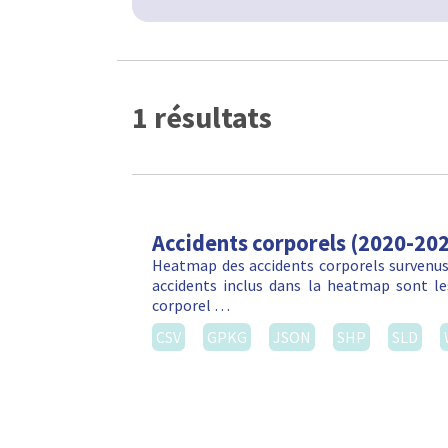
1 résultats
Accidents corporels (2020-20
Heatmap des accidents corporels survenus 
accidents inclus dans la heatmap sont les
corporel …
CSV
GPKG
JSON
SHP
SLD