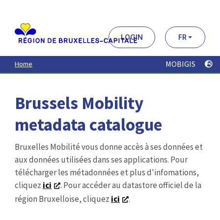
Aller
au
contenu
principal
LOGIN
FR
MOBIGIS
Home
Brussels Mobility
metadata catalogue
Bruxelles Mobilité vous donne accès à ses données et
aux données utilisées dans ses applications. Pour
télécharger les métadonnées et plus d'infomations,
cliquez
ici
. Pour accéder au datastore officiel de la
région Bruxelloise, cliquez
ici
.