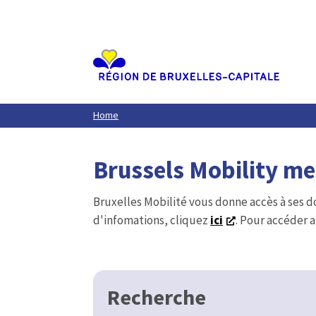
Aller
au
contenu
principal
Home
Brussels Mobility m
Bruxelles Mobilité vous donne accès à ses d
d'infomations, cliquez
ici
. Pour accéder a
Recherche