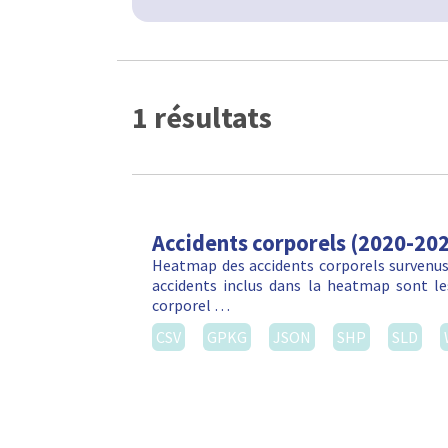
1 résultats
Accidents corporels (2020-20
Heatmap des accidents corporels survenus 
accidents inclus dans la heatmap sont les
corporel …
CSV
GPKG
JSON
SHP
SLD