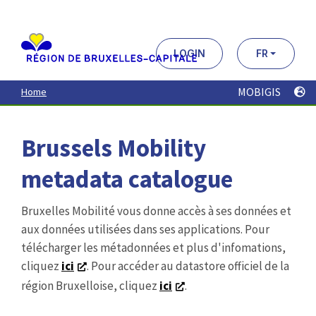
Aller
au
contenu
principal
LOGIN
FR
MOBIGIS
Home
Brussels Mobility
metadata catalogue
Bruxelles Mobilité vous donne accès à ses données et
aux données utilisées dans ses applications. Pour
télécharger les métadonnées et plus d'infomations,
cliquez
ici
. Pour accéder au datastore officiel de la
région Bruxelloise, cliquez
ici
.