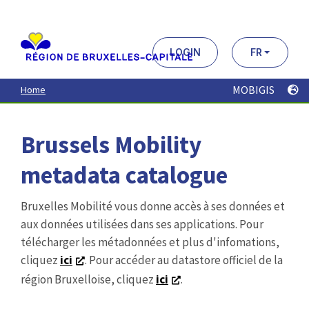
Aller
au
contenu
principal
LOGIN
FR
MOBIGIS
Home
Brussels Mobility
metadata catalogue
Bruxelles Mobilité vous donne accès à ses données et
aux données utilisées dans ses applications. Pour
télécharger les métadonnées et plus d'infomations,
cliquez
ici
. Pour accéder au datastore officiel de la
région Bruxelloise, cliquez
ici
.