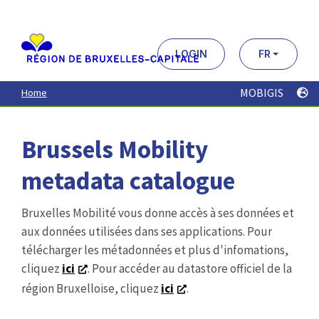
Aller
au
contenu
principal
LOGIN
FR
MOBIGIS
Home
Brussels Mobility
metadata catalogue
Bruxelles Mobilité vous donne accès à ses données et
aux données utilisées dans ses applications. Pour
télécharger les métadonnées et plus d'infomations,
cliquez
ici
. Pour accéder au datastore officiel de la
région Bruxelloise, cliquez
ici
.