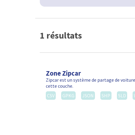
1 résultats
Zone Zipcar
Zipcar est un système de partage de voiture
cette couche.
CSV
GPKG
JSON
SHP
SLD