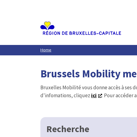
Aller
au
contenu
principal
Home
Brussels Mobility m
Bruxelles Mobilité vous donne accès à ses d
d'infomations, cliquez
ici
. Pour accéder a
Recherche