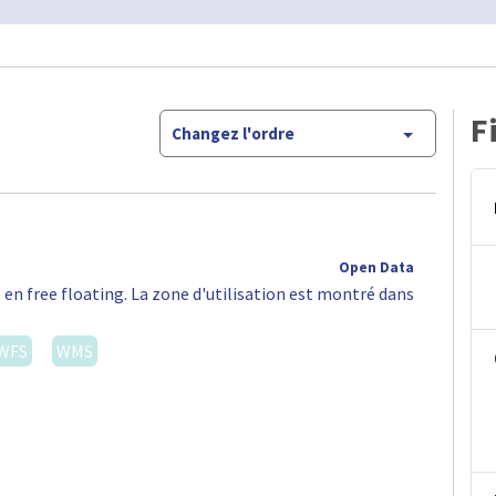
F
Changez l'ordre
Open Data
 en free floating. La zone d'utilisation est montré dans
WFS
WMS