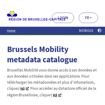
Aller
au
contenu
principal
LOGIN
FR
MOBIGIS
Home
Brussels Mobility
metadata catalogue
Bruxelles Mobilité vous donne accès à ses données et
aux données utilisées dans ses applications. Pour
télécharger les métadonnées et plus d'infomations,
cliquez
ici
. Pour accéder au datastore officiel de la
région Bruxelloise, cliquez
ici
.