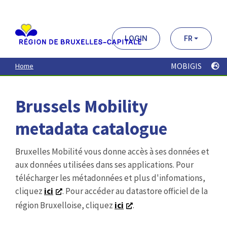
Aller
au
contenu
principal
LOGIN
FR
MOBIGIS
Home
Brussels Mobility
metadata catalogue
Bruxelles Mobilité vous donne accès à ses données et
aux données utilisées dans ses applications. Pour
télécharger les métadonnées et plus d'infomations,
cliquez
ici
. Pour accéder au datastore officiel de la
région Bruxelloise, cliquez
ici
.