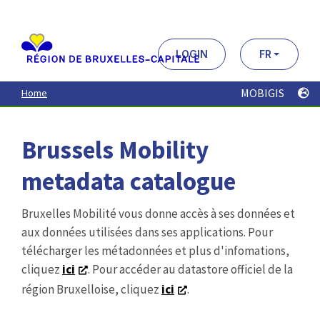
Aller
au
contenu
principal
LOGIN
FR
MOBIGIS
Home
Brussels Mobility
metadata catalogue
Bruxelles Mobilité vous donne accès à ses données et
aux données utilisées dans ses applications. Pour
télécharger les métadonnées et plus d'infomations,
cliquez
ici
. Pour accéder au datastore officiel de la
région Bruxelloise, cliquez
ici
.