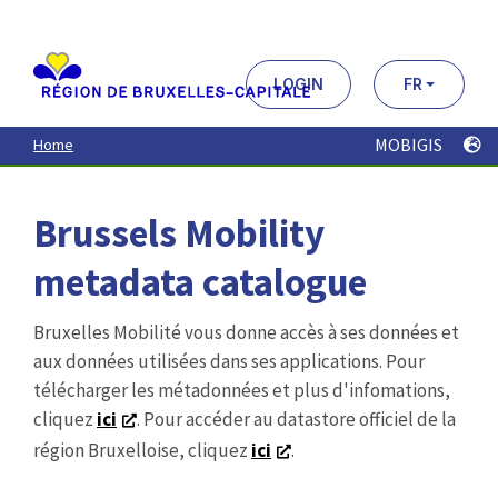
Aller
au
contenu
principal
LOGIN
FR
MOBIGIS
Home
Brussels Mobility
metadata catalogue
Bruxelles Mobilité vous donne accès à ses données et
aux données utilisées dans ses applications. Pour
télécharger les métadonnées et plus d'infomations,
cliquez
ici
. Pour accéder au datastore officiel de la
région Bruxelloise, cliquez
ici
.