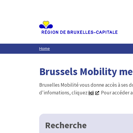
Aller
au
contenu
principal
Home
Brussels Mobility m
Bruxelles Mobilité vous donne accès à ses d
d'infomations, cliquez
ici
. Pour accéder a
Recherche