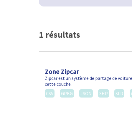
1 résultats
Zone Zipcar
Zipcar est un système de partage de voiture
cette couche.
CSV
GPKG
JSON
SHP
SLD