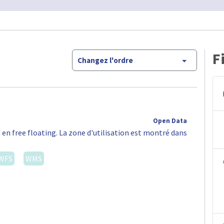
F
Changez l'ordre
Open Data
 en free floating. La zone d'utilisation est montré dans
WFS
WMS