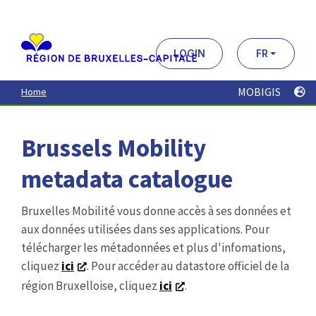
Aller
au
contenu
principal
LOGIN
FR
MOBIGIS
Home
Brussels Mobility
metadata catalogue
Bruxelles Mobilité vous donne accès à ses données et
aux données utilisées dans ses applications. Pour
télécharger les métadonnées et plus d'infomations,
cliquez
ici
. Pour accéder au datastore officiel de la
région Bruxelloise, cliquez
ici
.