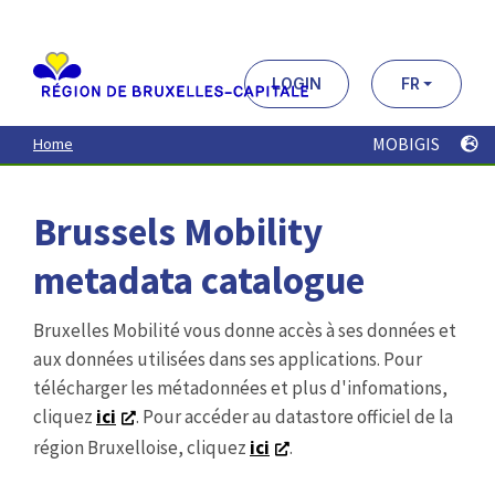
Aller
au
contenu
principal
LOGIN
FR
MOBIGIS
Home
Brussels Mobility
metadata catalogue
Bruxelles Mobilité vous donne accès à ses données et
aux données utilisées dans ses applications. Pour
télécharger les métadonnées et plus d'infomations,
cliquez
ici
. Pour accéder au datastore officiel de la
région Bruxelloise, cliquez
ici
.