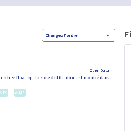
F
Changez l'ordre
Open Data
 en free floating. La zone d'utilisation est montré dans
WFS
WMS