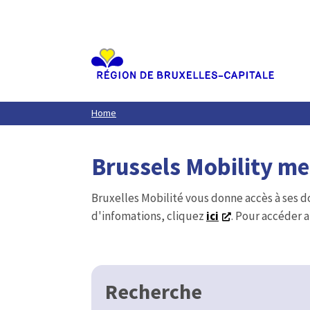
Aller
au
contenu
principal
Home
Brussels Mobility m
Bruxelles Mobilité vous donne accès à ses d
d'infomations, cliquez
ici
. Pour accéder a
Recherche