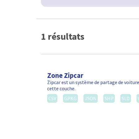
1 résultats
Zone Zipcar
Zipcar est un système de partage de voiture
cette couche.
CSV
GPKG
JSON
SHP
SLD