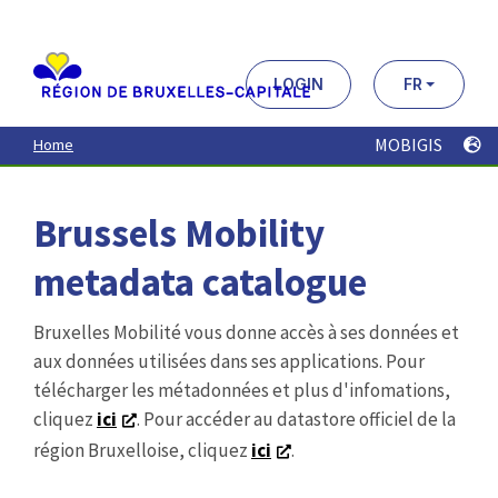
Aller
au
contenu
principal
LOGIN
FR
MOBIGIS
Home
Brussels Mobility
metadata catalogue
Bruxelles Mobilité vous donne accès à ses données et
aux données utilisées dans ses applications. Pour
télécharger les métadonnées et plus d'infomations,
cliquez
ici
. Pour accéder au datastore officiel de la
région Bruxelloise, cliquez
ici
.