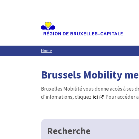
Aller
au
contenu
principal
Home
Brussels Mobility m
Bruxelles Mobilité vous donne accès à ses d
d'infomations, cliquez
ici
. Pour accéder a
Recherche