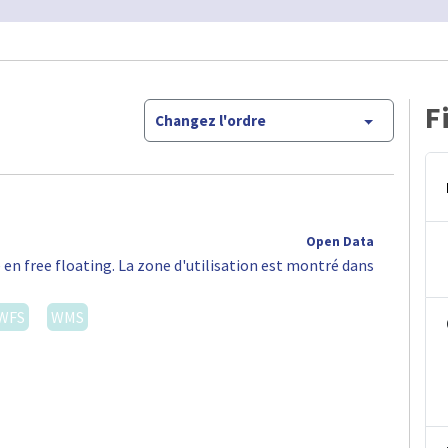
F
Changez l'ordre
Open Data
 en free floating. La zone d'utilisation est montré dans
WFS
WMS