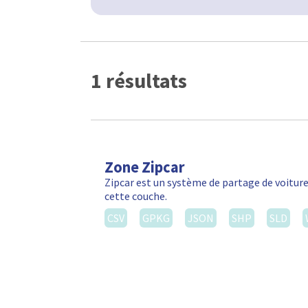
1 résultats
Zone Zipcar
Zipcar est un système de partage de voiture
cette couche.
CSV
GPKG
JSON
SHP
SLD