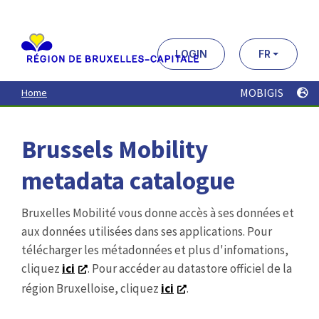
Aller
au
contenu
principal
LOGIN
FR
MOBIGIS
Home
Brussels Mobility
metadata catalogue
Bruxelles Mobilité vous donne accès à ses données et
aux données utilisées dans ses applications. Pour
télécharger les métadonnées et plus d'infomations,
cliquez
ici
. Pour accéder au datastore officiel de la
région Bruxelloise, cliquez
ici
.