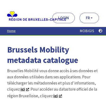
Aller
au
contenu
principal
LOGIN
FR
MOBIGIS
Home
Brussels Mobility
metadata catalogue
Bruxelles Mobilité vous donne accès à ses données et
aux données utilisées dans ses applications. Pour
télécharger les métadonnées et plus d'infomations,
cliquez
ici
. Pour accéder au datastore officiel de la
région Bruxelloise, cliquez
ici
.