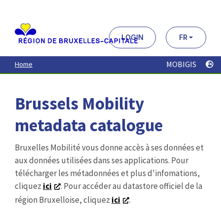
Aller
au
contenu
principal
LOGIN
FR
MOBIGIS
Home
Brussels Mobility
metadata catalogue
Bruxelles Mobilité vous donne accès à ses données et
aux données utilisées dans ses applications. Pour
télécharger les métadonnées et plus d'infomations,
cliquez
ici
. Pour accéder au datastore officiel de la
région Bruxelloise, cliquez
ici
.