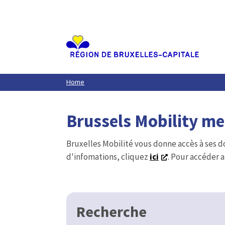
Aller
au
contenu
principal
Home
Brussels Mobility m
Bruxelles Mobilité vous donne accès à ses d
d'infomations, cliquez
ici
. Pour accéder a
Recherche