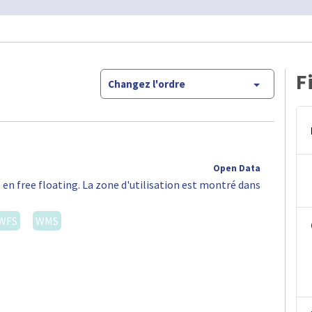
F
Changez l'ordre
Open Data
 en free floating. La zone d'utilisation est montré dans
WFS
WMS