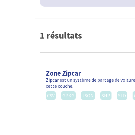
1 résultats
Zone Zipcar
Zipcar est un système de partage de voiture
cette couche.
CSV
GPKG
JSON
SHP
SLD