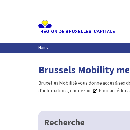
Aller
au
contenu
principal
Home
Brussels Mobility m
Bruxelles Mobilité vous donne accès à ses d
d'infomations, cliquez
ici
. Pour accéder a
Recherche