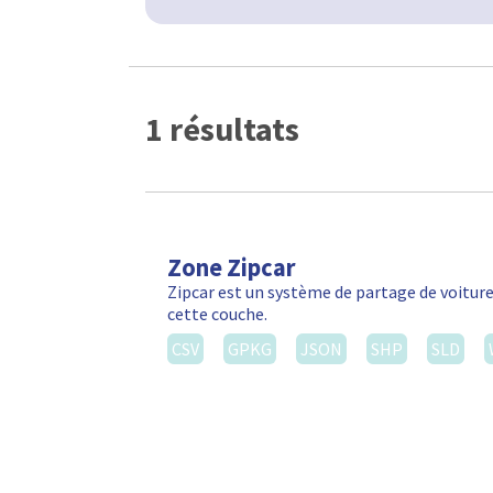
1 résultats
Zone Zipcar
Zipcar est un système de partage de voiture
cette couche.
CSV
GPKG
JSON
SHP
SLD