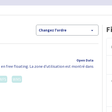
F
Changez l'ordre
Open Data
 en free floating. La zone d'utilisation est montré dans
WFS
WMS