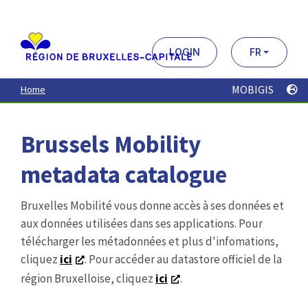
Aller
au
contenu
principal
LOGIN
FR
MOBIGIS
Home
Brussels Mobility
metadata catalogue
Bruxelles Mobilité vous donne accès à ses données et
aux données utilisées dans ses applications. Pour
télécharger les métadonnées et plus d'infomations,
cliquez
ici
. Pour accéder au datastore officiel de la
région Bruxelloise, cliquez
ici
.