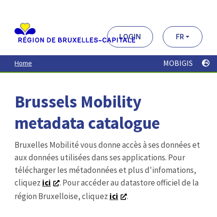
Aller
au
contenu
principal
LOGIN
FR
MOBIGIS
Home
Brussels Mobility
metadata catalogue
Bruxelles Mobilité vous donne accès à ses données et
aux données utilisées dans ses applications. Pour
télécharger les métadonnées et plus d'infomations,
cliquez
ici
. Pour accéder au datastore officiel de la
région Bruxelloise, cliquez
ici
.