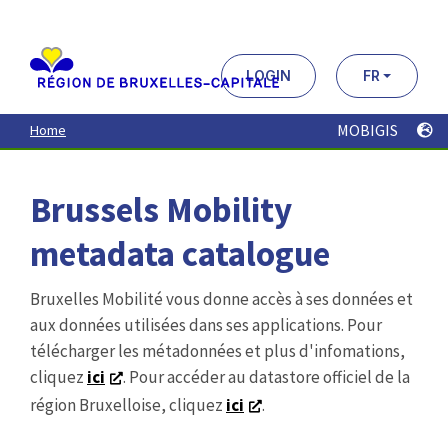
Aller
au
contenu
principal
LOGIN
FR
MOBIGIS
Home
Brussels Mobility
metadata catalogue
Bruxelles Mobilité vous donne accès à ses données et
aux données utilisées dans ses applications. Pour
télécharger les métadonnées et plus d'infomations,
cliquez
ici
. Pour accéder au datastore officiel de la
région Bruxelloise, cliquez
ici
.