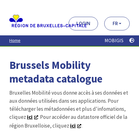
Aller
au
contenu
principal
LOGIN
FR
MOBIGIS
Home
Brussels Mobility
metadata catalogue
Bruxelles Mobilité vous donne accès à ses données et
aux données utilisées dans ses applications. Pour
télécharger les métadonnées et plus d'infomations,
cliquez
ici
. Pour accéder au datastore officiel de la
région Bruxelloise, cliquez
ici
.